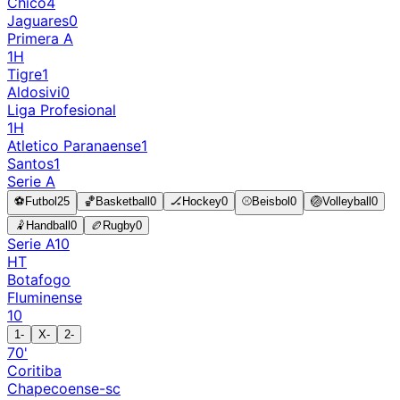
Chico
4
Jaguares
0
Primera A
1H
Tigre
1
Aldosivi
0
Liga Profesional
1H
Atletico Paranaense
1
Santos
1
Serie A
⚽
Futbol
25
🏀
Basketball
0
🏒
Hockey
0
⚾
Beisbol
0
🏐
Volleyball
0
🤾
Handball
0
🏉
Rugby
0
Serie A
10
HT
Botafogo
Fluminense
1
0
1
-
X
-
2
-
70'
Coritiba
Chapecoense-sc