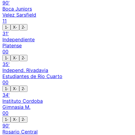
90'
Boca Juniors
Velez Sarsfield
1
1
1
-
X
-
2
-
31'
Independiente
Platense
0
0
1
-
X
-
2
-
35'
Independ. Rivadavia
Estudiantes de Rio Cuarto
0
0
1
-
X
-
2
-
34'
Instituto Cordoba
Gimnasia M.
0
0
1
-
X
-
2
-
90'
Rosario Central