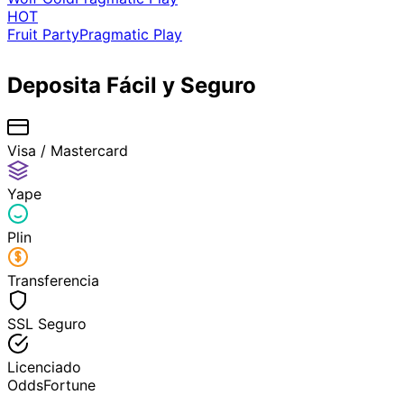
HOT
Fruit Party
Pragmatic Play
Deposita Fácil y Seguro
Visa / Mastercard
Yape
Plin
Transferencia
SSL Seguro
Licenciado
OddsFortune