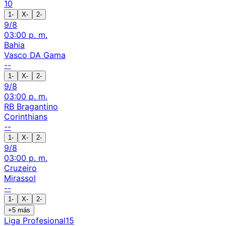
1
0
1
-
X
-
2
-
9/8
03:00 p. m.
Bahia
Vasco DA Gama
-
-
1
-
X
-
2
-
9/8
03:00 p. m.
RB Bragantino
Corinthians
-
-
1
-
X
-
2
-
9/8
03:00 p. m.
Cruzeiro
Mirassol
-
-
1
-
X
-
2
-
+5 más
Liga Profesional
15