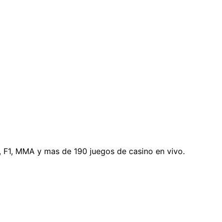
, F1, MMA y mas de 190 juegos de casino en vivo.