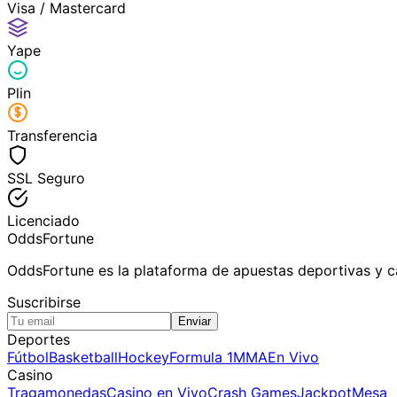
Visa / Mastercard
Yape
Plin
Transferencia
SSL Seguro
Licenciado
OddsFortune
OddsFortune es la plataforma de apuestas deportivas y ca
Suscribirse
Enviar
Deportes
Fútbol
Basketball
Hockey
Formula 1
MMA
En Vivo
Casino
Tragamonedas
Casino en Vivo
Crash Games
Jackpot
Mesa