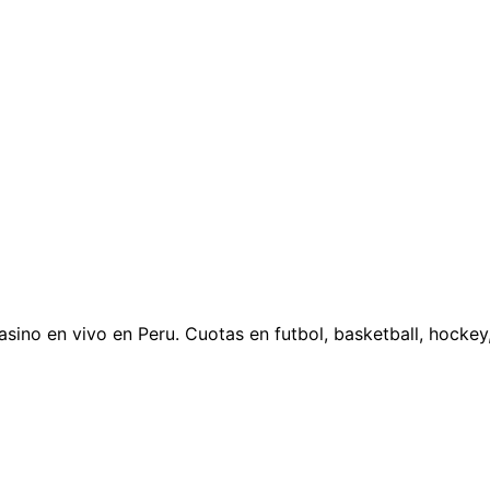
sino en vivo en Peru. Cuotas en futbol, basketball, hockey