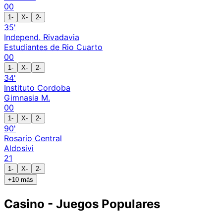
0
0
1
-
X
-
2
-
35'
Independ. Rivadavia
Estudiantes de Rio Cuarto
0
0
1
-
X
-
2
-
34'
Instituto Cordoba
Gimnasia M.
0
0
1
-
X
-
2
-
90'
Rosario Central
Aldosivi
2
1
1
-
X
-
2
-
+10 más
Casino - Juegos Populares