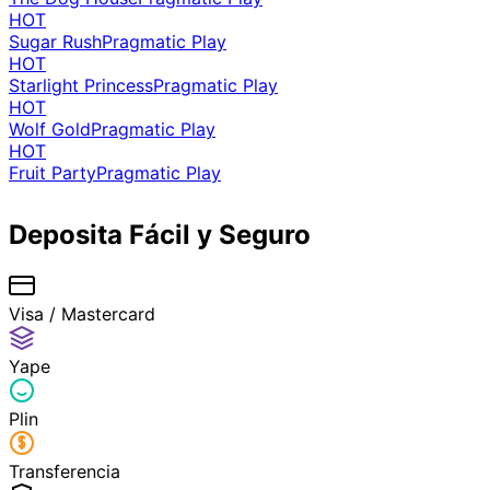
HOT
Sugar Rush
Pragmatic Play
HOT
Starlight Princess
Pragmatic Play
HOT
Wolf Gold
Pragmatic Play
HOT
Fruit Party
Pragmatic Play
Deposita Fácil y Seguro
Visa / Mastercard
Yape
Plin
Transferencia