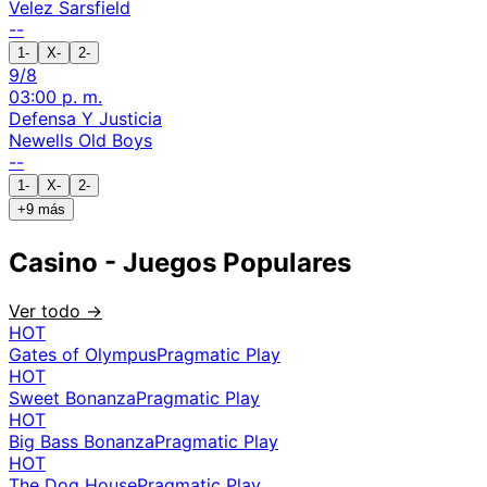
Velez Sarsfield
-
-
1
-
X
-
2
-
9/8
03:00 p. m.
Defensa Y Justicia
Newells Old Boys
-
-
1
-
X
-
2
-
+9 más
Casino - Juegos Populares
Ver todo →
HOT
Gates of Olympus
Pragmatic Play
HOT
Sweet Bonanza
Pragmatic Play
HOT
Big Bass Bonanza
Pragmatic Play
HOT
The Dog House
Pragmatic Play