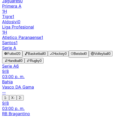
Jaguares
0
Primera A
1H
Tigre
1
Aldosivi
0
Liga Profesional
1H
Atletico Paranaense
1
Santos
1
Serie A
⚽
Futbol
20
🏀
Basketball
0
🏒
Hockey
0
⚾
Beisbol
0
🏐
Volleyball
0
🤾
Handball
0
🏉
Rugby
0
Serie A
6
9/8
03:00 p. m.
Bahia
Vasco DA Gama
-
-
1
-
X
-
2
-
9/8
03:00 p. m.
RB Bragantino