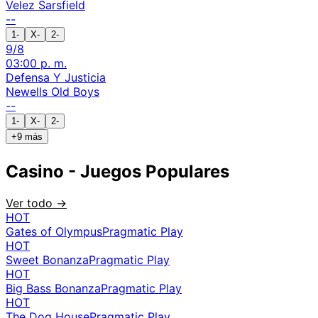
Velez Sarsfield
-
-
1
-
X
-
2
-
9/8
03:00 p. m.
Defensa Y Justicia
Newells Old Boys
-
-
1
-
X
-
2
-
+9 más
Casino - Juegos Populares
Ver todo →
HOT
Gates of Olympus
Pragmatic Play
HOT
Sweet Bonanza
Pragmatic Play
HOT
Big Bass Bonanza
Pragmatic Play
HOT
The Dog House
Pragmatic Play