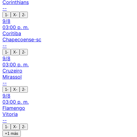
Corinthians
-
-
1
-
X
-
2
-
9/8
03:00 p. m.
Coritiba
Chapecoense-sc
-
-
1
-
X
-
2
-
9/8
03:00 p. m.
Cruzeiro
Mirassol
-
-
1
-
X
-
2
-
9/8
03:00 p. m.
Flamengo
Vitoria
-
-
1
-
X
-
2
-
+1 más