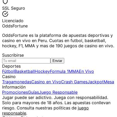
SSL Seguro
Licenciado
OddsFortune
OddsFortune es la plataforma de apuestas deportivas y
casino en vivo en Peru. Cuotas en futbol, basketball,
hockey, F1, MMA y mas de 190 juegos de casino en vivo.
Suscribirse
Enviar
Deportes
Fútbol
Basketball
Hockey
Formula 1
MMA
En Vivo
Casino
Tragamonedas
Casino en Vivo
Crash Games
Jackpot
Mesa
Información
Promociones
Guías
Juego Responsable
Jugar puede ser adictivo. Juega con responsabilidad.
Solo para mayores de 18 años. Las apuestas conllevan
riesgo. Consulta nuestras políticas de
juego
responsable
.