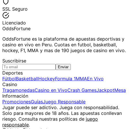
SSL Seguro
Licenciado
OddsFortune
OddsFortune es la plataforma de apuestas deportivas y
casino en vivo en Peru. Cuotas en futbol, basketball,
hockey, F1, MMA y mas de 190 juegos de casino en vivo.
Suscribirse
Enviar
Deportes
Fútbol
Basketball
Hockey
Formula 1
MMA
En Vivo
Casino
Tragamonedas
Casino en Vivo
Crash Games
Jackpot
Mesa
Información
Promociones
Guías
Juego Responsable
Jugar puede ser adictivo. Juega con responsabilidad.
Solo para mayores de 18 años. Las apuestas conllevan
riesgo. Consulta nuestras políticas de
juego
responsable
.