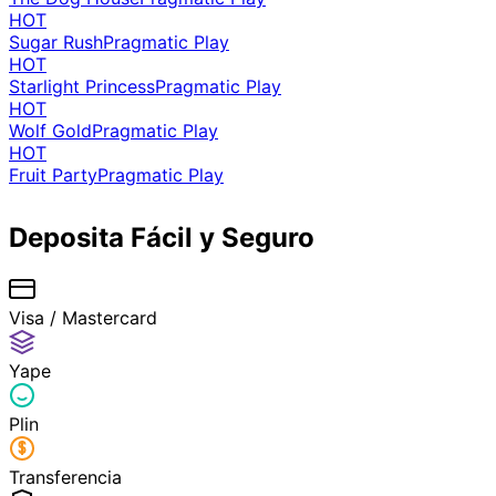
HOT
Sugar Rush
Pragmatic Play
HOT
Starlight Princess
Pragmatic Play
HOT
Wolf Gold
Pragmatic Play
HOT
Fruit Party
Pragmatic Play
Deposita Fácil y Seguro
Visa / Mastercard
Yape
Plin
Transferencia