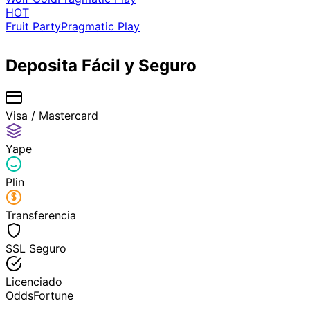
HOT
Fruit Party
Pragmatic Play
Deposita Fácil y Seguro
Visa / Mastercard
Yape
Plin
Transferencia
SSL Seguro
Licenciado
OddsFortune