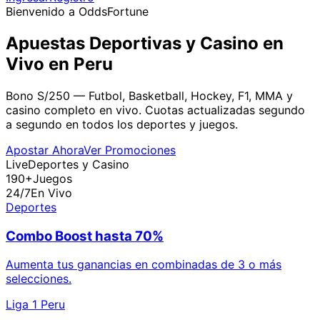
Bienvenido a OddsFortune
Apuestas Deportivas y Casino en
Vivo en Peru
Bono S/250 — Futbol, Basketball, Hockey, F1, MMA y
casino completo en vivo. Cuotas actualizadas segundo
a segundo en todos los deportes y juegos.
Apostar Ahora
Ver Promociones
Live
Deportes y Casino
190+
Juegos
24/7
En Vivo
Deportes
Combo Boost hasta 70%
Aumenta tus ganancias en combinadas de 3 o más
selecciones.
Liga 1 Peru