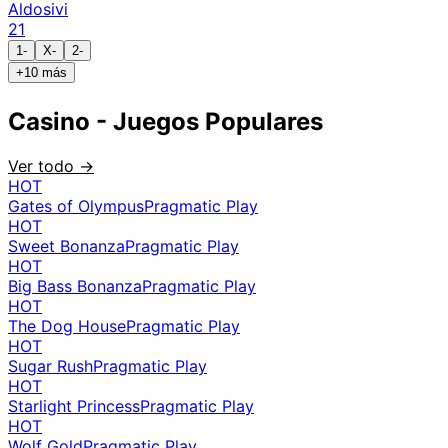
Aldosivi
2
1
1
-
X
-
2
-
+10 más
Casino - Juegos Populares
Ver todo →
HOT
Gates of Olympus
Pragmatic Play
HOT
Sweet Bonanza
Pragmatic Play
HOT
Big Bass Bonanza
Pragmatic Play
HOT
The Dog House
Pragmatic Play
HOT
Sugar Rush
Pragmatic Play
HOT
Starlight Princess
Pragmatic Play
HOT
Wolf Gold
Pragmatic Play