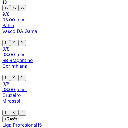
1
0
1
-
X
-
2
-
9/8
03:00 p. m.
Bahia
Vasco DA Gama
-
-
1
-
X
-
2
-
9/8
03:00 p. m.
RB Bragantino
Corinthians
-
-
1
-
X
-
2
-
9/8
03:00 p. m.
Cruzeiro
Mirassol
-
-
1
-
X
-
2
-
+5 más
Liga Profesional
15