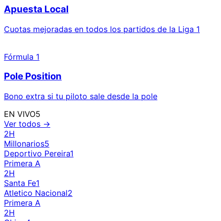
Apuesta Local
Cuotas mejoradas en todos los partidos de la Liga 1
Fórmula 1
Pole Position
Bono extra si tu piloto sale desde la pole
EN VIVO
5
Ver todos →
2H
Millonarios
5
Deportivo Pereira
1
Primera A
2H
Santa Fe
1
Atletico Nacional
2
Primera A
2H