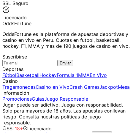
SSL Seguro
Licenciado
OddsFortune
OddsFortune es la plataforma de apuestas deportivas y
casino en vivo en Peru. Cuotas en futbol, basketball,
hockey, F1, MMA y mas de 190 juegos de casino en vivo.
Suscribirse
Enviar
Deportes
Fútbol
Basketball
Hockey
Formula 1
MMA
En Vivo
Casino
Tragamonedas
Casino en Vivo
Crash Games
Jackpot
Mesa
Información
Promociones
Guías
Juego Responsable
Jugar puede ser adictivo. Juega con responsabilidad.
Solo para mayores de 18 años. Las apuestas conllevan
riesgo. Consulta nuestras políticas de
juego
responsable
.
SSL
18+
Licenciado