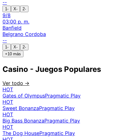
-
-
1
-
X
-
2
-
9/8
03:00 p. m.
Banfield
Belgrano Cordoba
-
-
1
-
X
-
2
-
+10 más
Casino - Juegos Populares
Ver todo →
HOT
Gates of Olympus
Pragmatic Play
HOT
Sweet Bonanza
Pragmatic Play
HOT
Big Bass Bonanza
Pragmatic Play
HOT
The Dog House
Pragmatic Play
HOT