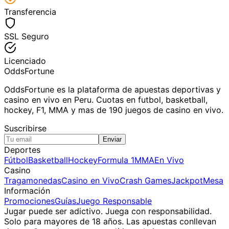
Transferencia
SSL Seguro
Licenciado
OddsFortune
OddsFortune es la plataforma de apuestas deportivas y
casino en vivo en Peru. Cuotas en futbol, basketball,
hockey, F1, MMA y mas de 190 juegos de casino en vivo.
Suscribirse
Enviar
Deportes
Fútbol
Basketball
Hockey
Formula 1
MMA
En Vivo
Casino
Tragamonedas
Casino en Vivo
Crash Games
Jackpot
Mesa
Información
Promociones
Guías
Juego Responsable
Jugar puede ser adictivo. Juega con responsabilidad.
Solo para mayores de 18 años. Las apuestas conllevan