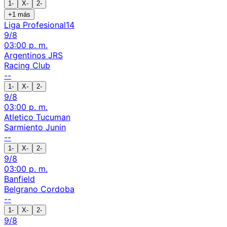
1
-
X
-
2
-
+1 más
Liga Profesional
14
9/8
03:00 p. m.
Argentinos JRS
Racing Club
-
-
1
-
X
-
2
-
9/8
03:00 p. m.
Atletico Tucuman
Sarmiento Junin
-
-
1
-
X
-
2
-
9/8
03:00 p. m.
Banfield
Belgrano Cordoba
-
-
1
-
X
-
2
-
9/8