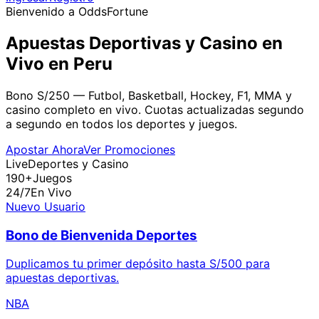
Bienvenido a OddsFortune
Apuestas Deportivas y Casino en
Vivo en Peru
Bono S/250 — Futbol, Basketball, Hockey, F1, MMA y
casino completo en vivo. Cuotas actualizadas segundo
a segundo en todos los deportes y juegos.
Apostar Ahora
Ver Promociones
Live
Deportes y Casino
190+
Juegos
24/7
En Vivo
Nuevo Usuario
Bono de Bienvenida Deportes
Duplicamos tu primer depósito hasta S/500 para
apuestas deportivas.
NBA