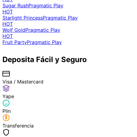
Sugar Rush
Pragmatic Play
HOT
Starlight Princess
Pragmatic Play
HOT
Wolf Gold
Pragmatic Play
HOT
Fruit Party
Pragmatic Play
Deposita Fácil y Seguro
Visa / Mastercard
Yape
Plin
Transferencia